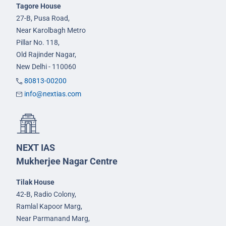
Tagore House
27-B, Pusa Road,
Near Karolbagh Metro
Pillar No. 118,
Old Rajinder Nagar,
New Delhi - 110060
80813-00200
info@nextias.com
NEXT IAS
Mukherjee Nagar Centre
Tilak House
42-B, Radio Colony,
Ramlal Kapoor Marg,
Near Parmanand Marg,