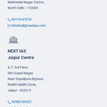
Mukherjee Nagar Centre,
North Delhi - 110009
93116-67076
infohindi@nextias.com
NEXT IAS
Jaipur Centre
6/7, 3rd Floor,
Shri Gopal Nagar,
Near Gopalpura Bypass,
Riddhi Siddhi Circle,
Jaipur - 302015
93582-00522