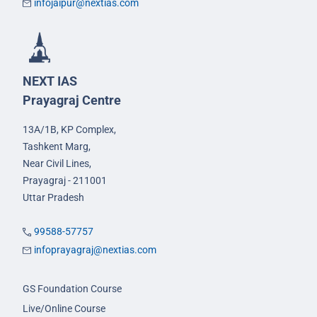
infojaipur@nextias.com
NEXT IAS
Prayagraj Centre
13A/1B, KP Complex,
Tashkent Marg,
Near Civil Lines,
Prayagraj - 211001
Uttar Pradesh
99588-57757
infoprayagraj@nextias.com
GS Foundation Course
Live/Online Course