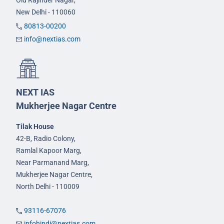
Old Rajinder Nagar,
New Delhi - 110060
80813-00200
info@nextias.com
NEXT IAS
Mukherjee Nagar Centre
Tilak House
42-B, Radio Colony,
Ramlal Kapoor Marg,
Near Parmanand Marg,
Mukherjee Nagar Centre,
North Delhi - 110009
93116-67076
infohindi@nextias.com