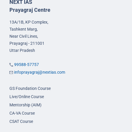
NEXT IAS
Prayagraj Centre
13A/1B, KP Complex,
Tashkent Marg,
Near Civil Lines,
Prayagraj - 211001
Uttar Pradesh
99588-57757
infoprayagraj@nextias.com
GS Foundation Course
Live/Online Course
Mentorship (AIM)
CA-VA Course
CSAT Course