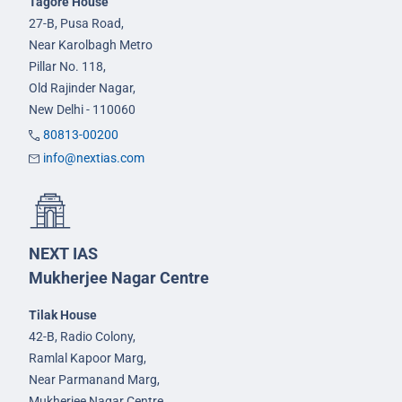
Tagore House
27-B, Pusa Road,
Near Karolbagh Metro
Pillar No. 118,
Old Rajinder Nagar,
New Delhi - 110060
80813-00200
info@nextias.com
NEXT IAS
Mukherjee Nagar Centre
Tilak House
42-B, Radio Colony,
Ramlal Kapoor Marg,
Near Parmanand Marg,
Mukherjee Nagar Centre,