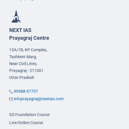
NEXT IAS
Prayagraj Centre
13A/1B, KP Complex,
Tashkent Marg,
Near Civil Lines,
Prayagraj - 211001
Uttar Pradesh
99588-57757
infoprayagraj@nextias.com
GS Foundation Course
Live/Online Course