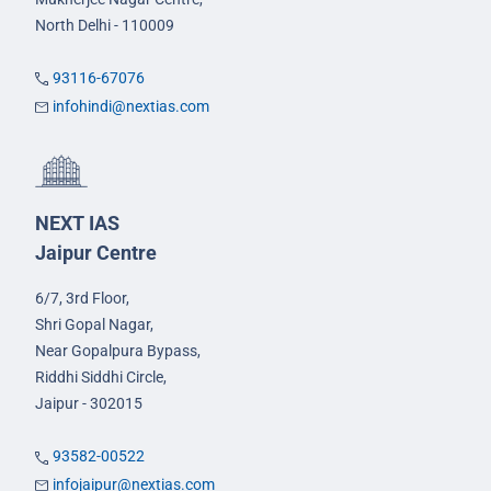
North Delhi - 110009
93116-67076
infohindi@nextias.com
NEXT IAS
Jaipur Centre
6/7, 3rd Floor,
Shri Gopal Nagar,
Near Gopalpura Bypass,
Riddhi Siddhi Circle,
Jaipur - 302015
93582-00522
infojaipur@nextias.com