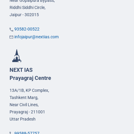
Near Gopalpura Bypass,
Riddhi Siddhi Circle,
Jaipur - 302015
93582-00522
infojaipur@nextias.com
NEXT IAS
Prayagraj Centre
13A/1B, KP Complex,
Tashkent Marg,
Near Civil Lines,
Prayagraj - 211001
Uttar Pradesh
99588-57757