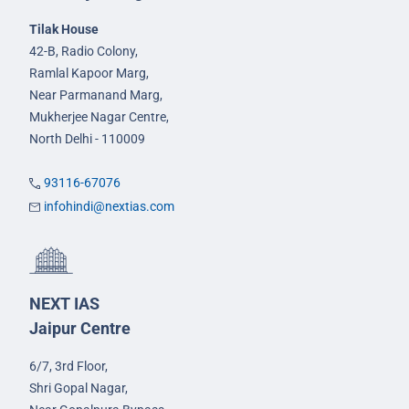
Tilak House
42-B, Radio Colony,
Ramlal Kapoor Marg,
Near Parmanand Marg,
Mukherjee Nagar Centre,
North Delhi - 110009
93116-67076
infohindi@nextias.com
NEXT IAS
Jaipur Centre
6/7, 3rd Floor,
Shri Gopal Nagar,