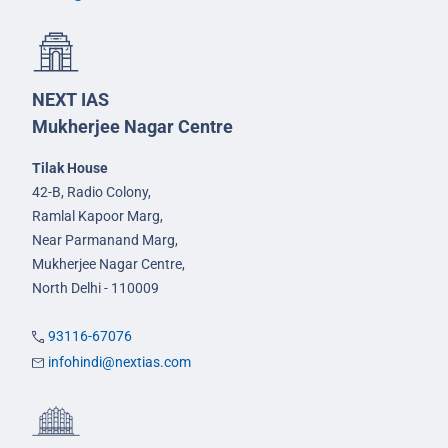
NEXT IAS
Mukherjee Nagar Centre
Tilak House
42-B, Radio Colony,
Ramlal Kapoor Marg,
Near Parmanand Marg,
Mukherjee Nagar Centre,
North Delhi - 110009
93116-67076
infohindi@nextias.com