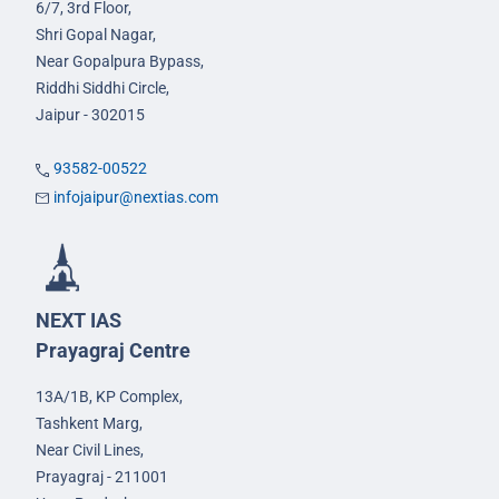
6/7, 3rd Floor,
Shri Gopal Nagar,
Near Gopalpura Bypass,
Riddhi Siddhi Circle,
Jaipur - 302015
93582-00522
infojaipur@nextias.com
NEXT IAS
Prayagraj Centre
13A/1B, KP Complex,
Tashkent Marg,
Near Civil Lines,
Prayagraj - 211001