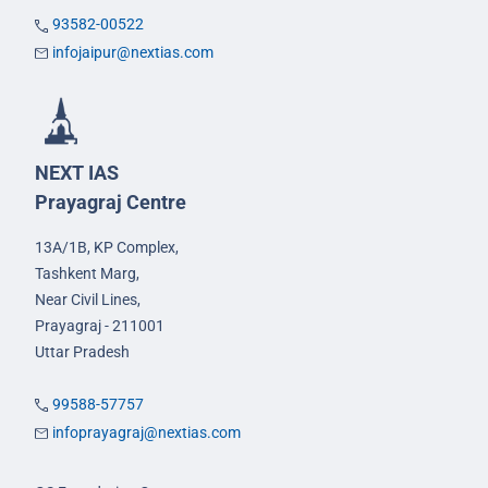
93582-00522
infojaipur@nextias.com
NEXT IAS
Prayagraj Centre
13A/1B, KP Complex,
Tashkent Marg,
Near Civil Lines,
Prayagraj - 211001
Uttar Pradesh
99588-57757
infoprayagraj@nextias.com