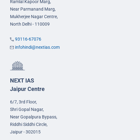
Ramlal Kapoor Marg,
Near Parmanand Marg,
Mukherjee Nagar Centre,
North Delhi - 110009
93116-67076
infohindi@nextias.com
NEXT IAS
Jaipur Centre
6/7, 3rd Floor,
Shri Gopal Nagar,
Near Gopalpura Bypass,
Riddhi Siddhi Circle,
Jaipur - 302015