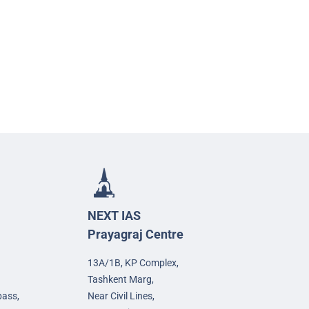
NEXT IAS
Prayagraj Centre
13A/1B, KP Complex,
Tashkent Marg,
pass,
Near Civil Lines,