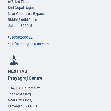
6/7, 3rd Floor,
Shri Gopal Nagar,
Near Gopalpura Bypass,
Riddhi Siddhi Circle,
Jaipur - 302015
93582-00522
infojaipur@nextias.com
NEXT IAS
Prayagraj Centre
13A/1B, KP Complex,
Tashkent Marg,
Near Civil Lines,
Prayagraj - 211001