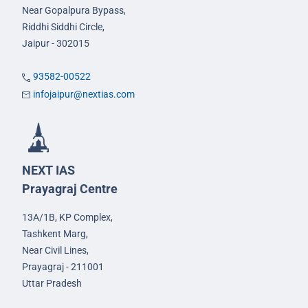
Near Gopalpura Bypass,
Riddhi Siddhi Circle,
Jaipur - 302015
93582-00522
infojaipur@nextias.com
NEXT IAS
Prayagraj Centre
13A/1B, KP Complex,
Tashkent Marg,
Near Civil Lines,
Prayagraj - 211001
Uttar Pradesh