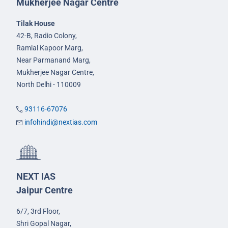
Mukherjee Nagar Centre
Tilak House
42-B, Radio Colony,
Ramlal Kapoor Marg,
Near Parmanand Marg,
Mukherjee Nagar Centre,
North Delhi - 110009
93116-67076
infohindi@nextias.com
NEXT IAS
Jaipur Centre
6/7, 3rd Floor,
Shri Gopal Nagar,