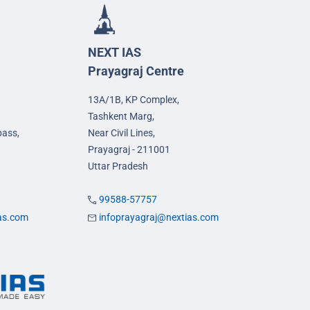
NEXT IAS
Prayagraj Centre
13A/1B, KP Complex,
Tashkent Marg,
pass,
Near Civil Lines,
Prayagraj - 211001
Uttar Pradesh
99588-57757
ias.com
infoprayagraj@nextias.com