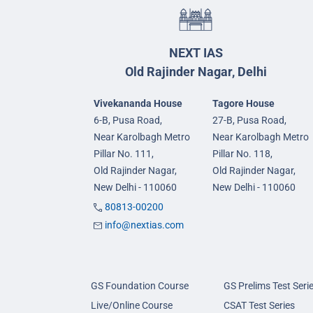
NEXT IAS
Old Rajinder Nagar, Delhi
Vivekananda House
Tagore House
6-B, Pusa Road,
27-B, Pusa Road,
Near Karolbagh Metro
Near Karolbagh Metro
Pillar No. 111,
Pillar No. 118,
Old Rajinder Nagar,
Old Rajinder Nagar,
New Delhi - 110060
New Delhi - 110060
80813-00200
info@nextias.com
GS Foundation Course
GS Prelims Test Seri
Live/Online Course
CSAT Test Series