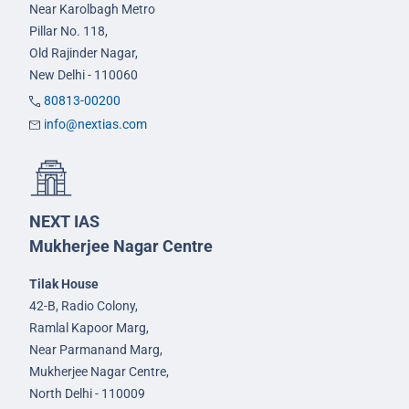
Near Karolbagh Metro
Pillar No. 118,
Old Rajinder Nagar,
New Delhi - 110060
80813-00200
info@nextias.com
NEXT IAS
Mukherjee Nagar Centre
Tilak House
42-B, Radio Colony,
Ramlal Kapoor Marg,
Near Parmanand Marg,
Mukherjee Nagar Centre,
North Delhi - 110009