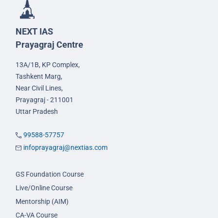
NEXT IAS
Prayagraj Centre
13A/1B, KP Complex,
Tashkent Marg,
Near Civil Lines,
Prayagraj - 211001
Uttar Pradesh
99588-57757
infoprayagraj@nextias.com
GS Foundation Course
Live/Online Course
Mentorship (AIM)
CA-VA Course