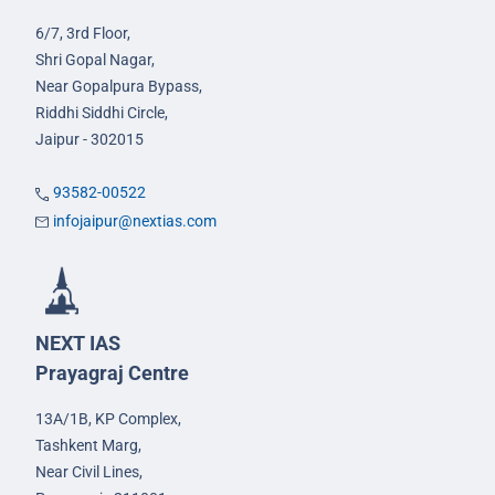
6/7, 3rd Floor,
Shri Gopal Nagar,
Near Gopalpura Bypass,
Riddhi Siddhi Circle,
Jaipur - 302015
93582-00522
infojaipur@nextias.com
NEXT IAS
Prayagraj Centre
13A/1B, KP Complex,
Tashkent Marg,
Near Civil Lines,