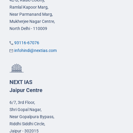
42-B, Radio Colony,
Ramlal Kapoor Marg,
Near Parmanand Marg,
Mukherjee Nagar Centre,
North Delhi - 110009
93116-67076
infohindi@nextias.com
NEXT IAS
Jaipur Centre
6/7, 3rd Floor,
Shri Gopal Nagar,
Near Gopalpura Bypass,
Riddhi Siddhi Circle,
Jaipur - 302015