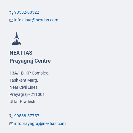
93582-00522
infojaipur@nextias.com
NEXT IAS
Prayagraj Centre
13A/1B, KP Complex,
Tashkent Marg,
Near Civil Lines,
Prayagraj - 211001
Uttar Pradesh
99588-57757
infoprayagraj@nextias.com