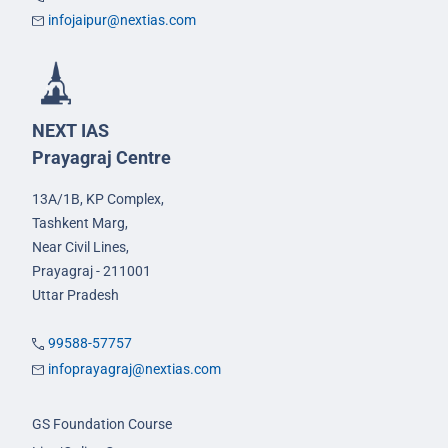
infojaipur@nextias.com
NEXT IAS
Prayagraj Centre
13A/1B, KP Complex,
Tashkent Marg,
Near Civil Lines,
Prayagraj - 211001
Uttar Pradesh
99588-57757
infoprayagraj@nextias.com
GS Foundation Course