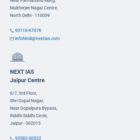
Near Parmanand Marg,
Mukherjee Nagar Centre,
North Delhi - 110009
93116-67076
infohindi@nextias.com
NEXT IAS
Jaipur Centre
6/7, 3rd Floor,
Shri Gopal Nagar,
Near Gopalpura Bypass,
Riddhi Siddhi Circle,
Jaipur - 302015
93582-00522