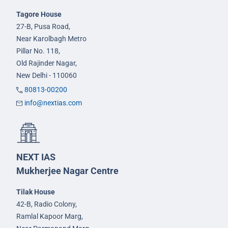
Tagore House
27-B, Pusa Road,
Near Karolbagh Metro
Pillar No. 118,
Old Rajinder Nagar,
New Delhi - 110060
80813-00200
info@nextias.com
NEXT IAS
Mukherjee Nagar Centre
Tilak House
42-B, Radio Colony,
Ramlal Kapoor Marg,