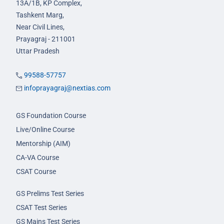
13A/1B, KP Complex,
Tashkent Marg,
Near Civil Lines,
Prayagraj - 211001
Uttar Pradesh
99588-57757
infoprayagraj@nextias.com
GS Foundation Course
Live/Online Course
Mentorship (AIM)
CA-VA Course
CSAT Course
GS Prelims Test Series
CSAT Test Series
GS Mains Test Series