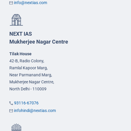
info@nextias.com
NEXT IAS
Mukherjee Nagar Centre
Tilak House
42-B, Radio Colony,
Ramlal Kapoor Marg,
Near Parmanand Marg,
Mukherjee Nagar Centre,
North Delhi - 110009
93116-67076
infohindi@nextias.com