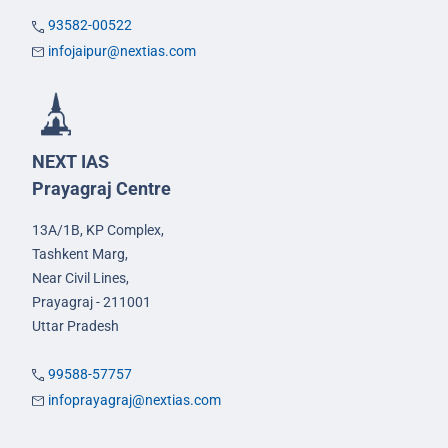
93582-00522
infojaipur@nextias.com
NEXT IAS
Prayagraj Centre
13A/1B, KP Complex,
Tashkent Marg,
Near Civil Lines,
Prayagraj - 211001
Uttar Pradesh
99588-57757
infoprayagraj@nextias.com