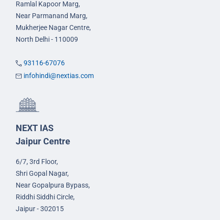
Ramlal Kapoor Marg,
Near Parmanand Marg,
Mukherjee Nagar Centre,
North Delhi - 110009
93116-67076
infohindi@nextias.com
NEXT IAS
Jaipur Centre
6/7, 3rd Floor,
Shri Gopal Nagar,
Near Gopalpura Bypass,
Riddhi Siddhi Circle,
Jaipur - 302015