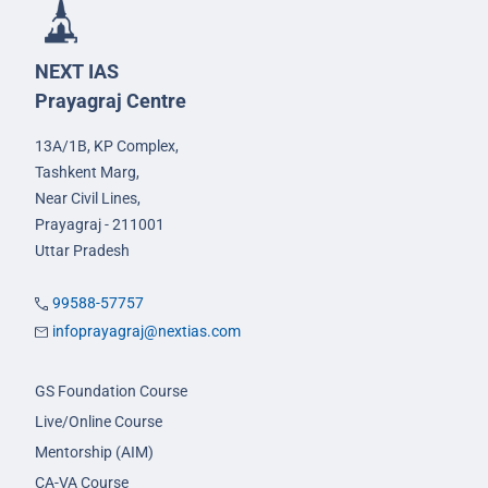
NEXT IAS
Prayagraj Centre
13A/1B, KP Complex,
Tashkent Marg,
Near Civil Lines,
Prayagraj - 211001
Uttar Pradesh
99588-57757
infoprayagraj@nextias.com
GS Foundation Course
Live/Online Course
Mentorship (AIM)
CA-VA Course