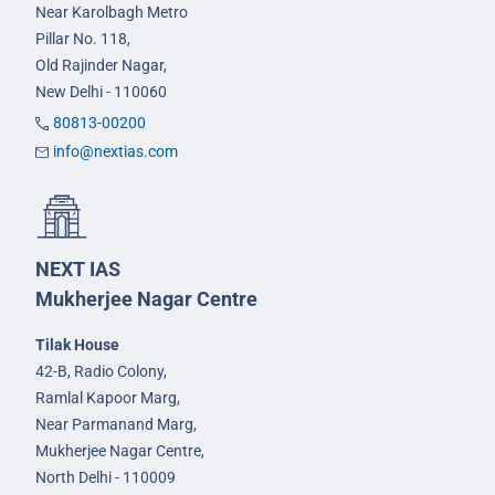
Near Karolbagh Metro
Pillar No. 118,
Old Rajinder Nagar,
New Delhi - 110060
80813-00200
info@nextias.com
NEXT IAS
Mukherjee Nagar Centre
Tilak House
42-B, Radio Colony,
Ramlal Kapoor Marg,
Near Parmanand Marg,
Mukherjee Nagar Centre,
North Delhi - 110009