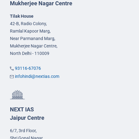
Mukherjee Nagar Centre
Tilak House
42-B, Radio Colony,
Ramlal Kapoor Marg,
Near Parmanand Marg,
Mukherjee Nagar Centre,
North Delhi - 110009
93116-67076
infohindi@nextias.com
NEXT IAS
Jaipur Centre
6/7, 3rd Floor,
Shri Gopal Nagar,