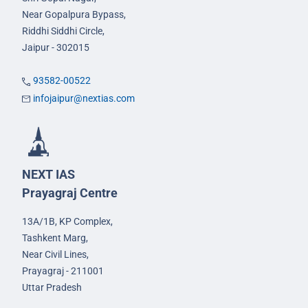
Near Gopalpura Bypass,
Riddhi Siddhi Circle,
Jaipur - 302015
93582-00522
infojaipur@nextias.com
NEXT IAS
Prayagraj Centre
13A/1B, KP Complex,
Tashkent Marg,
Near Civil Lines,
Prayagraj - 211001
Uttar Pradesh