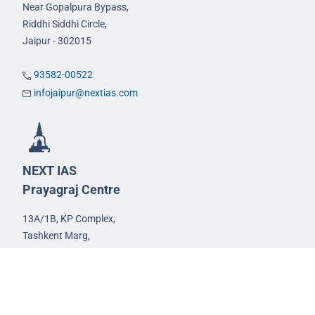
Near Gopalpura Bypass,
Riddhi Siddhi Circle,
Jaipur - 302015
93582-00522
infojaipur@nextias.com
NEXT IAS
Prayagraj Centre
13A/1B, KP Complex,
Tashkent Marg,
Near Civil Lines,
Prayagraj - 211001
Uttar Pradesh