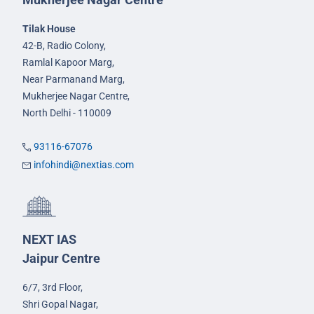
Tilak House
42-B, Radio Colony,
Ramlal Kapoor Marg,
Near Parmanand Marg,
Mukherjee Nagar Centre,
North Delhi - 110009
93116-67076
infohindi@nextias.com
NEXT IAS
Jaipur Centre
6/7, 3rd Floor,
Shri Gopal Nagar,