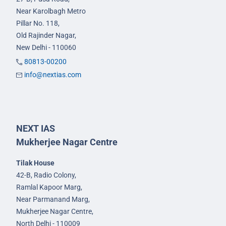
Near Karolbagh Metro
Pillar No. 118,
Old Rajinder Nagar,
New Delhi - 110060
80813-00200
info@nextias.com
NEXT IAS
Mukherjee Nagar Centre
Tilak House
42-B, Radio Colony,
Ramlal Kapoor Marg,
Near Parmanand Marg,
Mukherjee Nagar Centre,
North Delhi - 110009