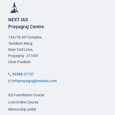
NEXT IAS
Prayagraj Centre
13A/1B, KP Complex,
Tashkent Marg,
Near Civil Lines,
Prayagraj - 211001
Uttar Pradesh
99588-57757
infoprayagraj@nextias.com
GS Foundation Course
Live/Online Course
Mentorship (AIM)