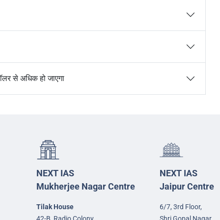
ॉलर से अधिक हो जाएगा
NEXT IAS
NEXT IAS
Mukherjee Nagar Centre
Jaipur Centre
Tilak House
6/7, 3rd Floor,
42-B, Radio Colony,
Shri Gopal Nagar,