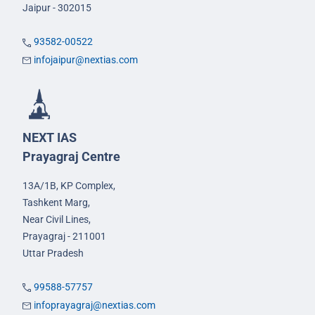
Jaipur - 302015
93582-00522
infojaipur@nextias.com
NEXT IAS
Prayagraj Centre
13A/1B, KP Complex,
Tashkent Marg,
Near Civil Lines,
Prayagraj - 211001
Uttar Pradesh
99588-57757
infoprayagraj@nextias.com