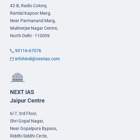
42-B, Radio Colony,
Ramlal Kapoor Marg,
Near Parmanand Marg,
Mukherjee Nagar Centre,
North Delhi - 110009
93116-67076
infohindi@nextias.com
NEXT IAS
Jaipur Centre
6/7, 3rd Floor,
Shri Gopal Nagar,
Near Gopalpura Bypass,
Riddhi Siddhi Circle,