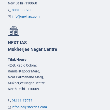
New Delhi - 110060
80813-00200
info@nextias.com
NEXT IAS
Mukherjee Nagar Centre
Tilak House
42-B, Radio Colony,
Ramlal Kapoor Marg,
Near Parmanand Marg,
Mukherjee Nagar Centre,
North Delhi - 110009
93116-67076
infohindi@nextias.com