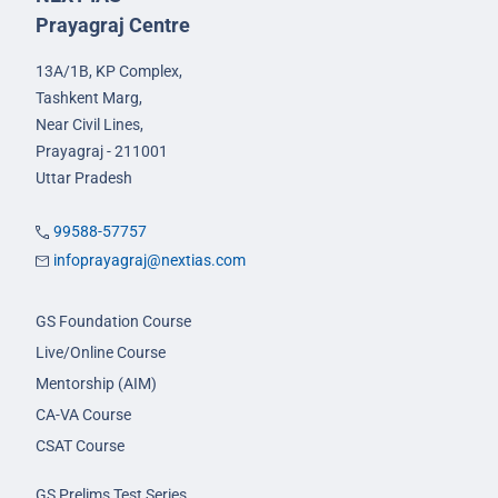
Prayagraj Centre
13A/1B, KP Complex,
Tashkent Marg,
Near Civil Lines,
Prayagraj - 211001
Uttar Pradesh
99588-57757
infoprayagraj@nextias.com
GS Foundation Course
Live/Online Course
Mentorship (AIM)
CA-VA Course
CSAT Course
GS Prelims Test Series