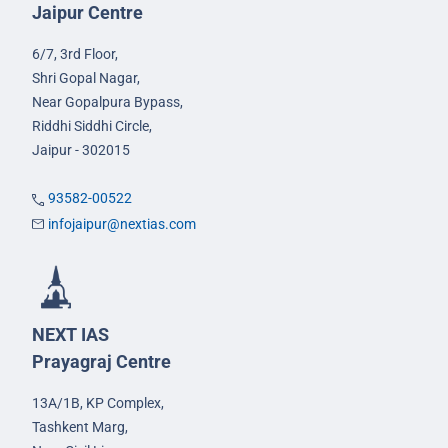
Jaipur Centre
6/7, 3rd Floor,
Shri Gopal Nagar,
Near Gopalpura Bypass,
Riddhi Siddhi Circle,
Jaipur - 302015
93582-00522
infojaipur@nextias.com
NEXT IAS
Prayagraj Centre
13A/1B, KP Complex,
Tashkent Marg,