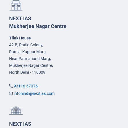
NEXT IAS
Mukherjee Nagar Centre
Tilak House
42-B, Radio Colony,
Ramlal Kapoor Marg,
Near Parmanand Marg,
Mukherjee Nagar Centre,
North Delhi - 110009
93116-67076
infohindi@nextias.com
NEXT IAS