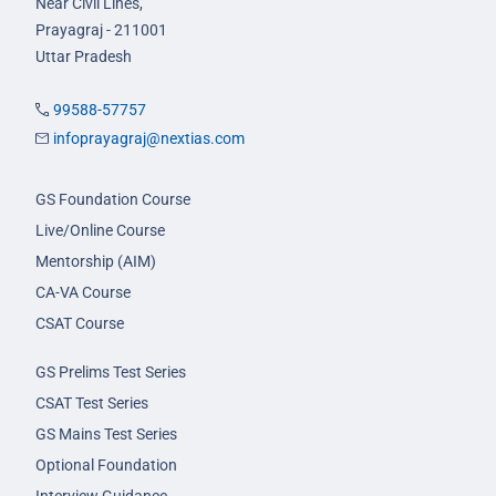
Near Civil Lines,
Prayagraj - 211001
Uttar Pradesh
99588-57757
infoprayagraj@nextias.com
GS Foundation Course
Live/Online Course
Mentorship (AIM)
CA-VA Course
CSAT Course
GS Prelims Test Series
CSAT Test Series
GS Mains Test Series
Optional Foundation
Interview Guidance