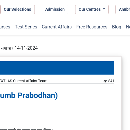
Our Selections
Admission
Our Centres
Anub
urses
Test Series
Current Affairs
Free Resources
Blog
N
प्त समाचार 14-11-2024
XT IAS Current Affairs Team
841
tumb Prabodhan
)