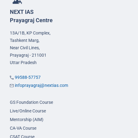
NEXT IAS
Prayagraj Centre
13A/1B, KP Complex,
Tashkent Marg,
Near Civil Lines,
Prayagraj - 211001
Uttar Pradesh
99588-57757
infoprayagraj@nextias.com
GS Foundation Course
Live/Online Course
Mentorship (AIM)
CA-VA Course
CSAT Course