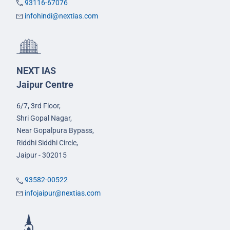
93116-67076
infohindi@nextias.com
NEXT IAS
Jaipur Centre
6/7, 3rd Floor,
Shri Gopal Nagar,
Near Gopalpura Bypass,
Riddhi Siddhi Circle,
Jaipur - 302015
93582-00522
infojaipur@nextias.com