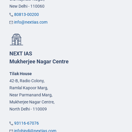
New Delhi - 110060
80813-00200
info@nextias.com
NEXT IAS
Mukherjee Nagar Centre
Tilak House
42-B, Radio Colony,
Ramlal Kapoor Marg,
Near Parmanand Marg,
Mukherjee Nagar Centre,
North Delhi - 110009
93116-67076
infohindi@nextias.com