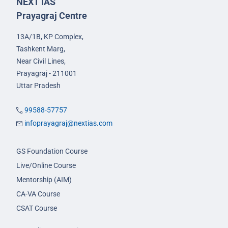
NEXT IAS
Prayagraj Centre
13A/1B, KP Complex,
Tashkent Marg,
Near Civil Lines,
Prayagraj - 211001
Uttar Pradesh
99588-57757
infoprayagraj@nextias.com
GS Foundation Course
Live/Online Course
Mentorship (AIM)
CA-VA Course
CSAT Course