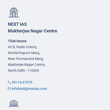
NEXT IAS
Mukherjee Nagar Centre
Tilak House
42-B, Radio Colony,
Ramlal Kapoor Marg,
Near Parmanand Marg,
Mukherjee Nagar Centre,
North Delhi - 110009
93116-67076
infohindi@nextias.com