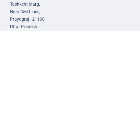
Tashkent Marg,
Near Civil Lines,
Prayagraj - 211001
Uttar Pradesh
99588-57757
infoprayagraj@nextias.com
GS Foundation Course
Live/Online Course
Mentorship (AIM)
CA-VA Course
CSAT Course
GS Prelims Test Series
CSAT Test Series
GS Mains Test Series