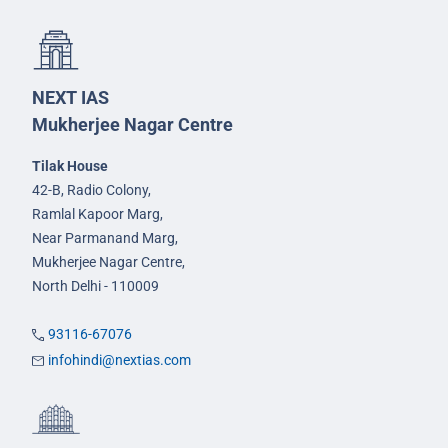
NEXT IAS
Mukherjee Nagar Centre
Tilak House
42-B, Radio Colony,
Ramlal Kapoor Marg,
Near Parmanand Marg,
Mukherjee Nagar Centre,
North Delhi - 110009
93116-67076
infohindi@nextias.com