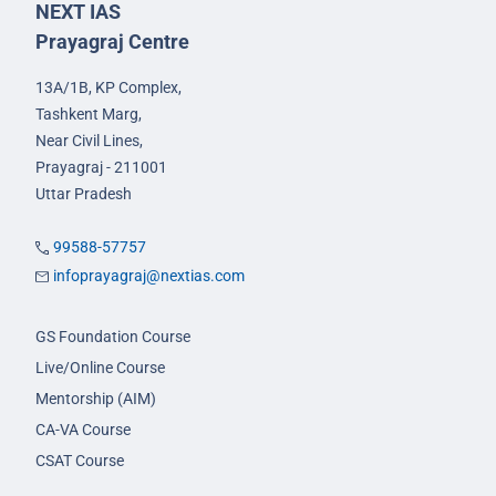
NEXT IAS
Prayagraj Centre
13A/1B, KP Complex,
Tashkent Marg,
Near Civil Lines,
Prayagraj - 211001
Uttar Pradesh
99588-57757
infoprayagraj@nextias.com
GS Foundation Course
Live/Online Course
Mentorship (AIM)
CA-VA Course
CSAT Course