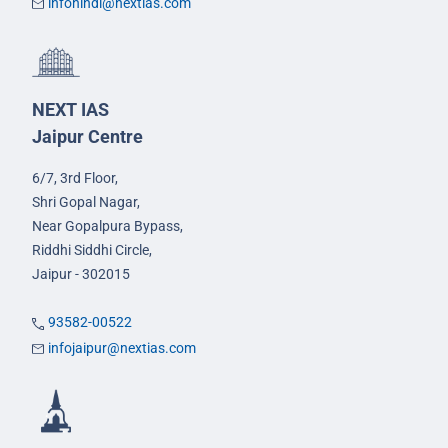
infohindi@nextias.com
NEXT IAS
Jaipur Centre
6/7, 3rd Floor,
Shri Gopal Nagar,
Near Gopalpura Bypass,
Riddhi Siddhi Circle,
Jaipur - 302015
93582-00522
infojaipur@nextias.com