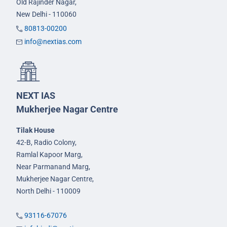
Old Rajinder Nagar,
New Delhi - 110060
80813-00200
info@nextias.com
NEXT IAS
Mukherjee Nagar Centre
Tilak House
42-B, Radio Colony,
Ramlal Kapoor Marg,
Near Parmanand Marg,
Mukherjee Nagar Centre,
North Delhi - 110009
93116-67076