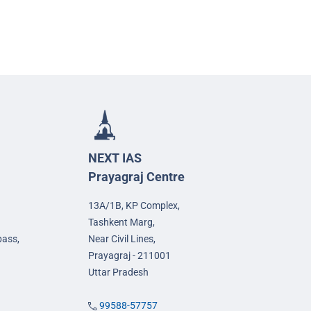
NEXT IAS
Prayagraj Centre
13A/1B, KP Complex,
Tashkent Marg,
pass,
Near Civil Lines,
Prayagraj - 211001
Uttar Pradesh
99588-57757