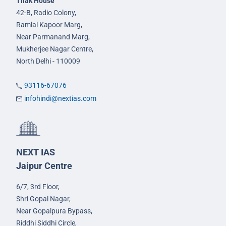
Tilak House
42-B, Radio Colony,
Ramlal Kapoor Marg,
Near Parmanand Marg,
Mukherjee Nagar Centre,
North Delhi - 110009
93116-67076
infohindi@nextias.com
NEXT IAS
Jaipur Centre
6/7, 3rd Floor,
Shri Gopal Nagar,
Near Gopalpura Bypass,
Riddhi Siddhi Circle,