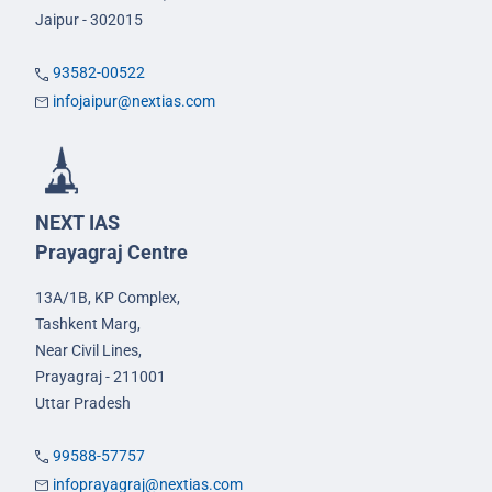
Jaipur - 302015
93582-00522
infojaipur@nextias.com
NEXT IAS
Prayagraj Centre
13A/1B, KP Complex,
Tashkent Marg,
Near Civil Lines,
Prayagraj - 211001
Uttar Pradesh
99588-57757
infoprayagraj@nextias.com