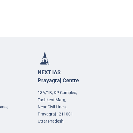
NEXT IAS
Prayagraj Centre
13A/1B, KP Complex,
Tashkent Marg,
pass,
Near Civil Lines,
Prayagraj - 211001
Uttar Pradesh