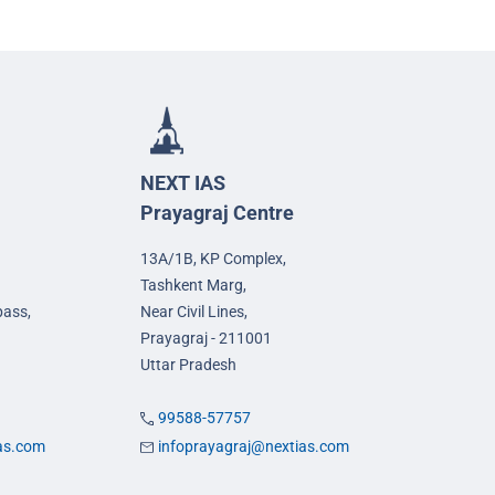
NEXT IAS
Prayagraj Centre
13A/1B, KP Complex,
Tashkent Marg,
pass,
Near Civil Lines,
Prayagraj - 211001
Uttar Pradesh
99588-57757
ias.com
infoprayagraj@nextias.com