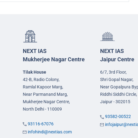
NEXT IAS
NEXT IAS
Mukherjee Nagar Centre
Jaipur Centre
Tilak House
6/7, 3rd Floor,
42-B, Radio Colony,
Shri Gopal Nagar,
Ramlal Kapoor Marg,
Near Gopalpura By
Near Parmanand Marg,
Riddhi Siddhi Circle,
Mukherjee Nagar Centre,
Jaipur - 302015
North Delhi - 110009
93582-00522
93116-67076
infojaipur@next
infohindi@nextias.com