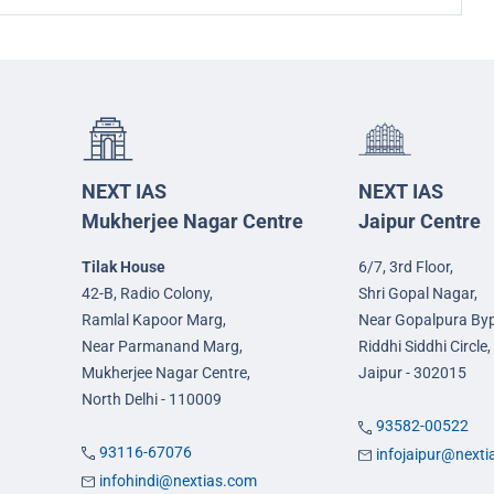
NEXT IAS
NEXT IAS
Mukherjee Nagar Centre
Jaipur Centre
Tilak House
6/7, 3rd Floor,
42-B, Radio Colony,
Shri Gopal Nagar,
Ramlal Kapoor Marg,
Near Gopalpura By
Near Parmanand Marg,
Riddhi Siddhi Circle,
Mukherjee Nagar Centre,
Jaipur - 302015
North Delhi - 110009
93582-00522
93116-67076
infojaipur@next
infohindi@nextias.com