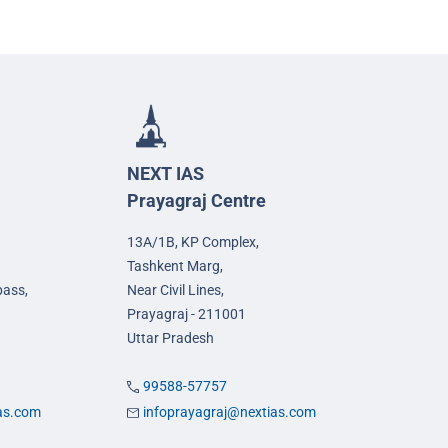
NEXT IAS
Prayagraj Centre
13A/1B, KP Complex,
Tashkent Marg,
pass,
Near Civil Lines,
Prayagraj - 211001
Uttar Pradesh
99588-57757
ias.com
infoprayagraj@nextias.com