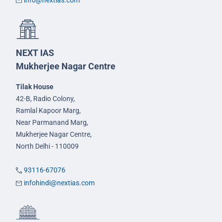
info@nextias.com
NEXT IAS
Mukherjee Nagar Centre
Tilak House
42-B, Radio Colony,
Ramlal Kapoor Marg,
Near Parmanand Marg,
Mukherjee Nagar Centre,
North Delhi - 110009
93116-67076
infohindi@nextias.com