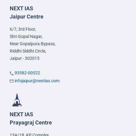
NEXT IAS
Jaipur Centre
6/7, 3rd Floor,
Shri Gopal Nagar,
Near Gopalpura Bypass,
Riddhi Siddhi Circle,
Jaipur - 302015
93582-00522
infojaipur@nextias.com
NEXT IAS
Prayagraj Centre
13A/1B, KP Complex,