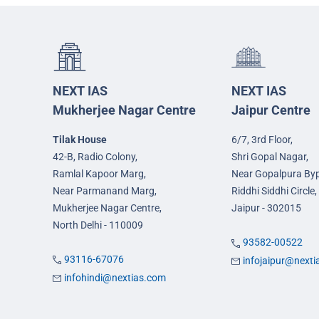
NEXT IAS
NEXT IAS
Mukherjee Nagar Centre
Jaipur Centre
Tilak House
6/7, 3rd Floor,
42-B, Radio Colony,
Shri Gopal Nagar,
Ramlal Kapoor Marg,
Near Gopalpura By
Near Parmanand Marg,
Riddhi Siddhi Circle,
Mukherjee Nagar Centre,
Jaipur - 302015
North Delhi - 110009
93582-00522
93116-67076
infojaipur@next
infohindi@nextias.com