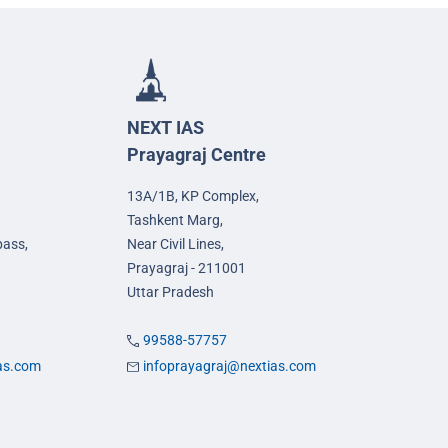
NEXT IAS
Prayagraj Centre
13A/1B, KP Complex,
Tashkent Marg,
pass,
Near Civil Lines,
Prayagraj - 211001
Uttar Pradesh
99588-57757
ias.com
infoprayagraj@nextias.com