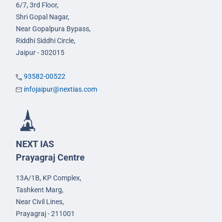
6/7, 3rd Floor,
Shri Gopal Nagar,
Near Gopalpura Bypass,
Riddhi Siddhi Circle,
Jaipur - 302015
93582-00522
infojaipur@nextias.com
NEXT IAS
Prayagraj Centre
13A/1B, KP Complex,
Tashkent Marg,
Near Civil Lines,
Prayagraj - 211001