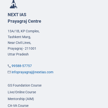
NEXT IAS
Prayagraj Centre
13A/1B, KP Complex,
Tashkent Marg,
Near Civil Lines,
Prayagraj - 211001
Uttar Pradesh
99588-57757
infoprayagraj@nextias.com
GS Foundation Course
Live/Online Course
Mentorship (AIM)
CA-VA Course