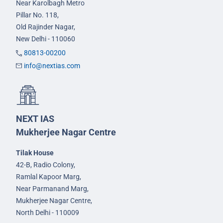
Near Karolbagh Metro
Pillar No. 118,
Old Rajinder Nagar,
New Delhi - 110060
80813-00200
info@nextias.com
NEXT IAS
Mukherjee Nagar Centre
Tilak House
42-B, Radio Colony,
Ramlal Kapoor Marg,
Near Parmanand Marg,
Mukherjee Nagar Centre,
North Delhi - 110009