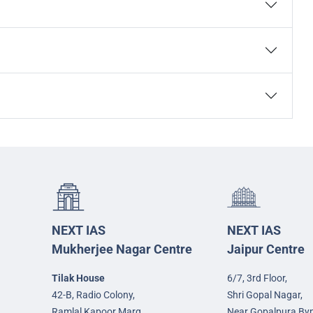
NEXT IAS
NEXT IAS
Mukherjee Nagar Centre
Jaipur Centre
Tilak House
6/7, 3rd Floor,
42-B, Radio Colony,
Shri Gopal Nagar,
Ramlal Kapoor Marg,
Near Gopalpura By