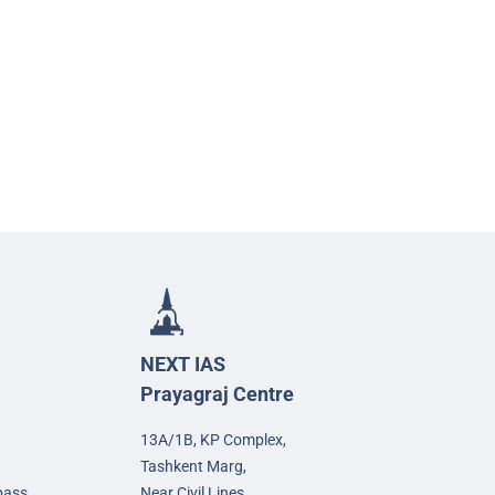
NEXT IAS
Prayagraj Centre
13A/1B, KP Complex,
Tashkent Marg,
pass,
Near Civil Lines,