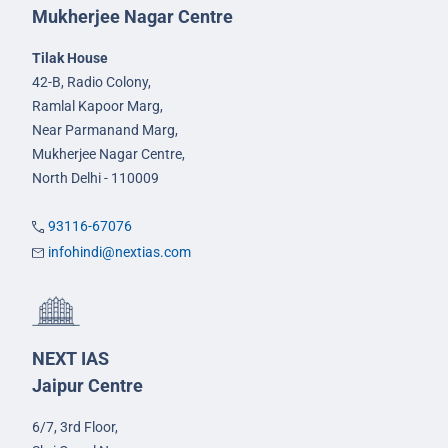
Mukherjee Nagar Centre
Tilak House
42-B, Radio Colony,
Ramlal Kapoor Marg,
Near Parmanand Marg,
Mukherjee Nagar Centre,
North Delhi - 110009
93116-67076
infohindi@nextias.com
NEXT IAS
Jaipur Centre
6/7, 3rd Floor,