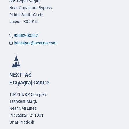
Shri Gopal Nagar,
Near Gopalpura Bypass,
Riddhi Siddhi Circle,
Jaipur - 302015
93582-00522
infojaipur@nextias.com
NEXT IAS
Prayagraj Centre
13A/1B, KP Complex,
Tashkent Marg,
Near Civil Lines,
Prayagraj - 211001
Uttar Pradesh