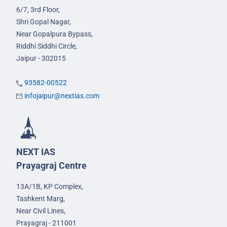
6/7, 3rd Floor,
Shri Gopal Nagar,
Near Gopalpura Bypass,
Riddhi Siddhi Circle,
Jaipur - 302015
93582-00522
infojaipur@nextias.com
NEXT IAS
Prayagraj Centre
13A/1B, KP Complex,
Tashkent Marg,
Near Civil Lines,
Prayagraj - 211001