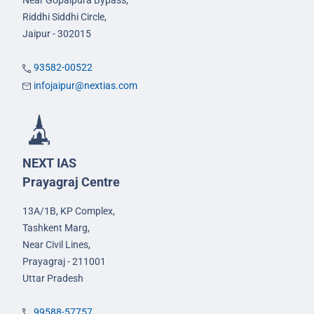
Near Gopalpura Bypass,
Riddhi Siddhi Circle,
Jaipur - 302015
93582-00522
infojaipur@nextias.com
NEXT IAS
Prayagraj Centre
13A/1B, KP Complex,
Tashkent Marg,
Near Civil Lines,
Prayagraj - 211001
Uttar Pradesh
99588-57757