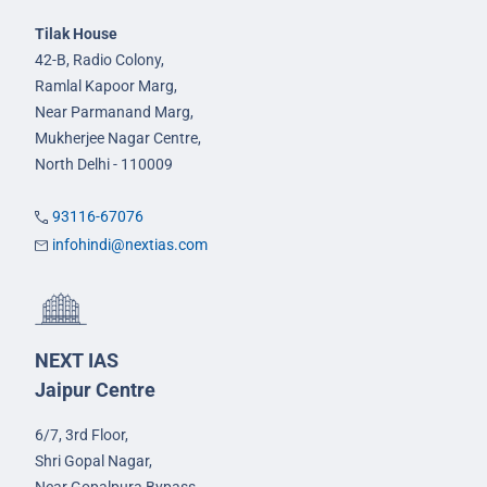
Tilak House
42-B, Radio Colony,
Ramlal Kapoor Marg,
Near Parmanand Marg,
Mukherjee Nagar Centre,
North Delhi - 110009
93116-67076
infohindi@nextias.com
NEXT IAS
Jaipur Centre
6/7, 3rd Floor,
Shri Gopal Nagar,