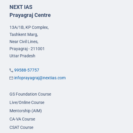
NEXT IAS
Prayagraj Centre
13A/1B, KP Complex,
Tashkent Marg,
Near Civil Lines,
Prayagraj - 211001
Uttar Pradesh
99588-57757
infoprayagraj@nextias.com
GS Foundation Course
Live/Online Course
Mentorship (AIM)
CA-VA Course
CSAT Course