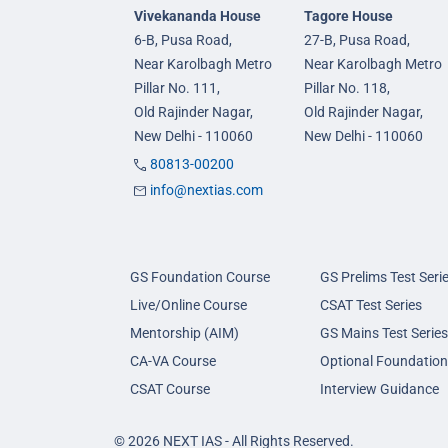
Vivekananda House
Tagore House
6-B, Pusa Road,
27-B, Pusa Road,
Near Karolbagh Metro
Near Karolbagh Metro
Pillar No. 111,
Pillar No. 118,
Old Rajinder Nagar,
Old Rajinder Nagar,
New Delhi - 110060
New Delhi - 110060
80813-00200
info@nextias.com
GS Foundation Course
GS Prelims Test Seri
Live/Online Course
CSAT Test Series
Mentorship (AIM)
GS Mains Test Series
CA-VA Course
Optional Foundation
CSAT Course
Interview Guidance
© 2026 NEXT IAS - All Rights Reserved.