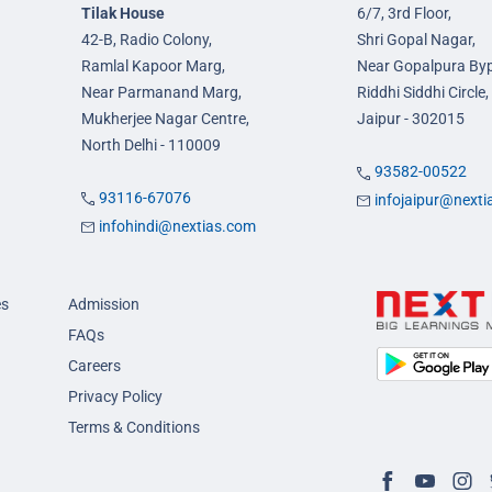
Tilak House
6/7, 3rd Floor,
42-B, Radio Colony,
Shri Gopal Nagar,
Ramlal Kapoor Marg,
Near Gopalpura By
Near Parmanand Marg,
Riddhi Siddhi Circle,
Mukherjee Nagar Centre,
Jaipur - 302015
North Delhi - 110009
93582-00522
93116-67076
infojaipur@next
infohindi@nextias.com
es
Admission
FAQs
Careers
Privacy Policy
Terms & Conditions