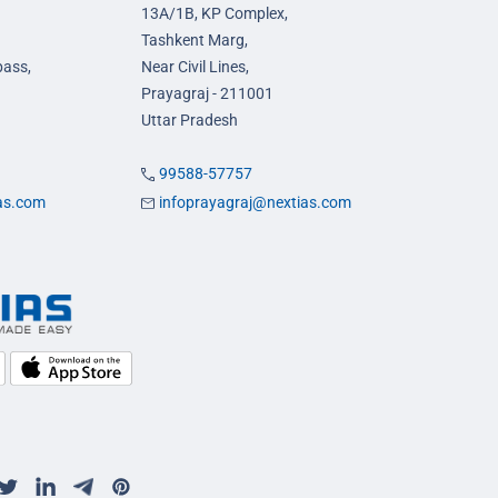
13A/1B, KP Complex,
Tashkent Marg,
pass,
Near Civil Lines,
Prayagraj - 211001
Uttar Pradesh
99588-57757
ias.com
infoprayagraj@nextias.com