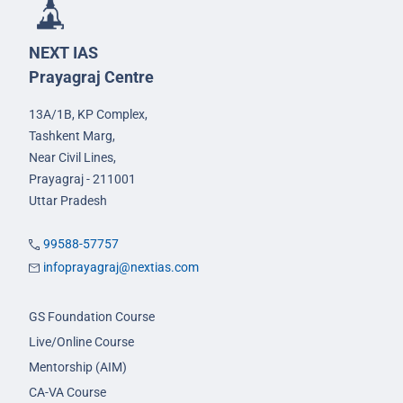
NEXT IAS
Prayagraj Centre
13A/1B, KP Complex,
Tashkent Marg,
Near Civil Lines,
Prayagraj - 211001
Uttar Pradesh
99588-57757
infoprayagraj@nextias.com
GS Foundation Course
Live/Online Course
Mentorship (AIM)
CA-VA Course