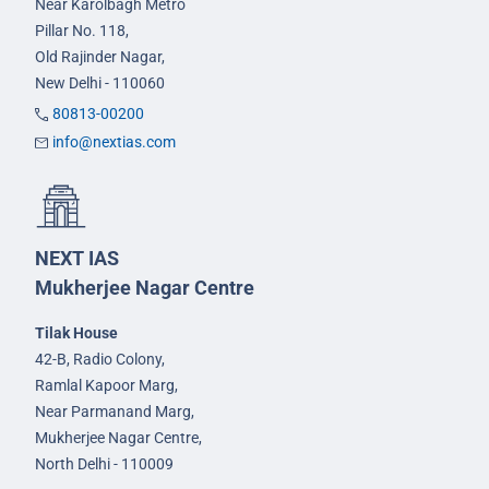
Near Karolbagh Metro
Pillar No. 118,
Old Rajinder Nagar,
New Delhi - 110060
80813-00200
info@nextias.com
NEXT IAS
Mukherjee Nagar Centre
Tilak House
42-B, Radio Colony,
Ramlal Kapoor Marg,
Near Parmanand Marg,
Mukherjee Nagar Centre,
North Delhi - 110009