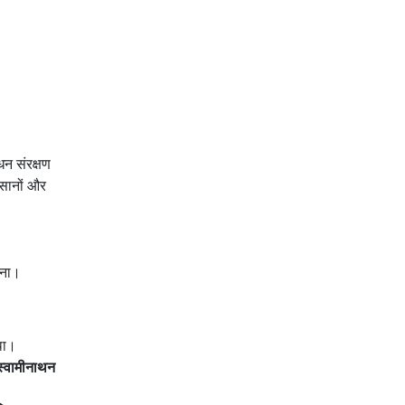
न संरक्षण
िसानों और
रना।
था।
स्वामीनाथन