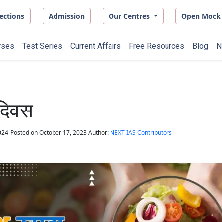
ections
Admission
Our Centres
Open Mock 
rses
Test Series
Current Affairs
Free Resources
Blog
N
 दिवस
024
Posted on
October 17, 2023
Author:
NEXT IAS Contributors