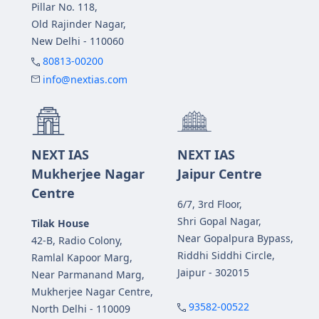
Pillar No. 118,
Old Rajinder Nagar,
New Delhi - 110060
80813-00200
info@nextias.com
NEXT IAS
NEXT IAS
Mukherjee Nagar
Jaipur Centre
Centre
6/7, 3rd Floor,
Shri Gopal Nagar,
Tilak House
Near Gopalpura Bypass,
42-B, Radio Colony,
Riddhi Siddhi Circle,
Ramlal Kapoor Marg,
Jaipur - 302015
Near Parmanand Marg,
Mukherjee Nagar Centre,
93582-00522
North Delhi - 110009