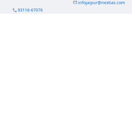
infojaipur@nextias.com
93116-67076
infohindi@nextias.com
NEXT IAS
Prayagraj Centre
13A/1B, KP Complex,
Tashkent Marg,
Near Civil Lines,
Prayagraj - 211001
Uttar Pradesh
99588-57757
infoprayagraj@nextias.com