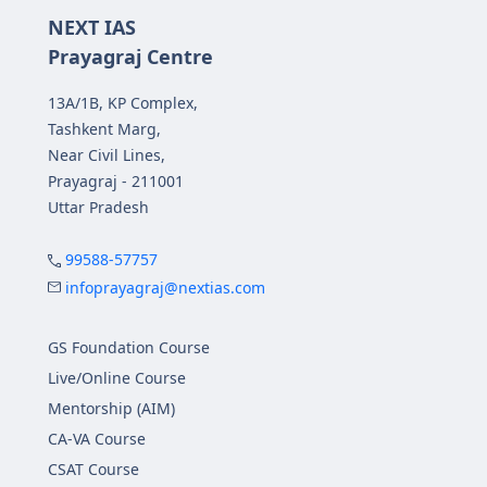
NEXT IAS
Prayagraj Centre
13A/1B, KP Complex,
Tashkent Marg,
Near Civil Lines,
Prayagraj - 211001
Uttar Pradesh
99588-57757
infoprayagraj@nextias.com
GS Foundation Course
Live/Online Course
Mentorship (AIM)
CA-VA Course
CSAT Course