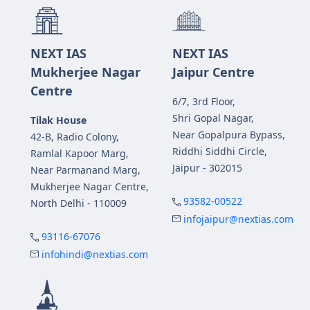
NEXT IAS
NEXT IAS
Mukherjee Nagar
Jaipur Centre
Centre
6/7, 3rd Floor,
Shri Gopal Nagar,
Tilak House
Near Gopalpura Bypass,
42-B, Radio Colony,
Riddhi Siddhi Circle,
Ramlal Kapoor Marg,
Jaipur - 302015
Near Parmanand Marg,
Mukherjee Nagar Centre,
93582-00522
North Delhi - 110009
infojaipur@nextias.com
93116-67076
infohindi@nextias.com